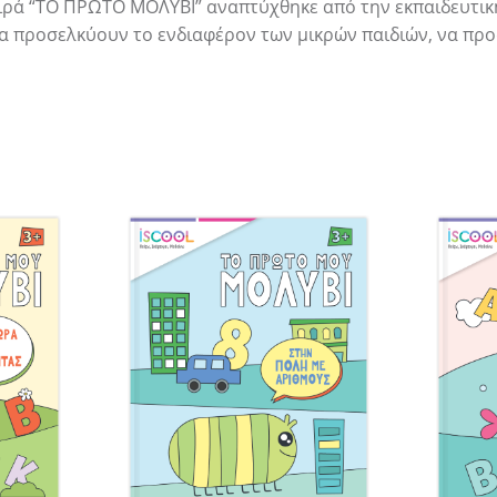
ιρά “ΤΟ ΠΡΩΤΟ ΜΟΛΥΒΙ” αναπτύχθηκε από την εκπαιδευτική
να προσελκύουν το ενδιαφέρον των μικρών παιδιών, να προά