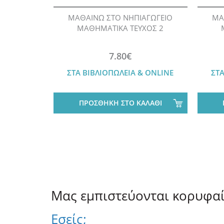
ΜΑΘΑΙΝΩ ΣΤΟ ΝΗΠΙΑΓΩΓΕΙΟ
ΜΑ
ΜΑΘΗΜΑΤΙΚΑ ΤΕΥΧΟΣ 2
7.80€
ΣΤΑ ΒΙΒΛΙΟΠΩΛΕΙΑ & ONLINE
ΣΤΑ
ΠΡΟΣΘΗΚΗ ΣΤΟ ΚΑΛΑΘΙ
Μας εμπιστεύονται κορυφαίο
Εσείς;