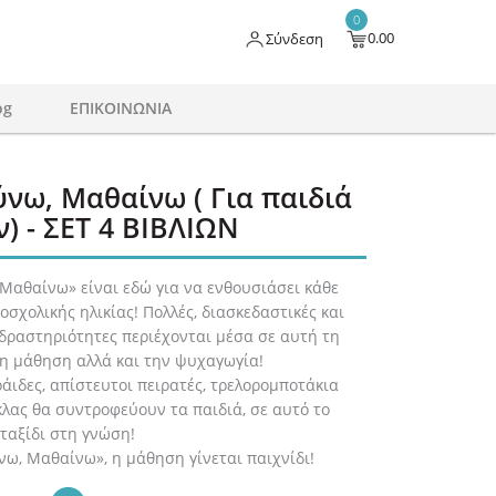
0
0.00
Σύνδεση
og
ΕΠΙΚΟΙΝΩΝΙΑ
ύνω, Μαθαίνω ( Για παιδιά
ν) - ΣΕΤ 4 ΒΙΒΛΙΩΝ
 Μαθαίνω» είναι εδώ για να ενθουσιάσει κάθε
οσχολικής ηλικίας! Πολλές, διασκεδαστικές και
 δραστηριότητες περιέχονται μέσα σε αυτή τη
τη μάθηση αλλά και την ψυχαγωγία!
ράιδες, απίστευτοι πειρατές, τρελορομποτάκια
κλας θα συντροφεύουν τα παιδιά, σε αυτό το
ταξίδι στη γνώση!
νω, Μαθαίνω», η μάθηση γίνεται παιχνίδι!