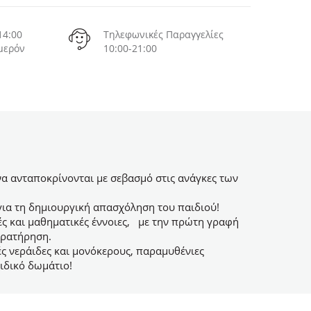
14:00
Τηλεφωνικές Παραγγελίες
μερόν
10:00-21:00
να ανταποκρίνονται με σεβασμό στις ανάγκες των
 για τη δημιουργική απασχόληση του παιδιού!
ές και μαθηματικές έννοιες, με την πρώτη γραφή
αρατήρηση.
ές νεράιδες και μονόκερους, παραμυθένιες
αιδικό δωμάτιο!