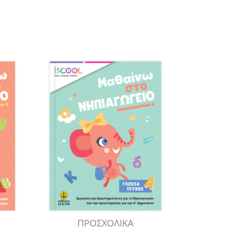
ΠΡΟΣΧΟΛΙΚΑ