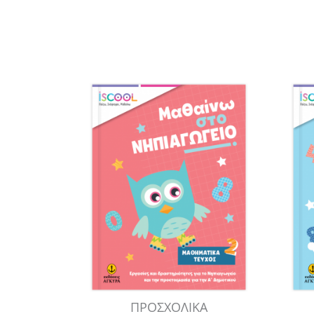
ΠΡΟΣΧΟΛΙΚΑ