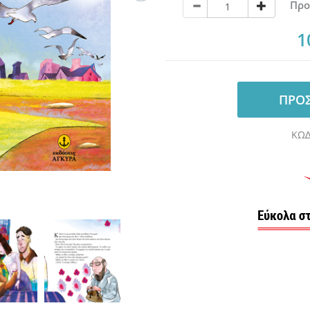
Προ
1
ΠΡΟΣ
ΚΩ∆