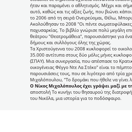
ήταν και παραμένει ο αθλητισμός. Μέχρι και σήμ
αυτό, καθώς και τις αξίες ζωής, που βιώνει κάπ
το 2006 από τη σειρά Ονειρεύομαι, Θέλω, Μπορώ,
Ακολούθησαν το 2008 "Οι πέντε σωματοφύλακες κλ
παχυσαρκίας. Το βιβλίο γνώρισε πολύ μεγάλη επι
θεάτρου "Θεατρομάθεια", παρουσιάστηκε για ένα
δήμους και συλλόγους όλης της χώρας.
Τα Χριστούγεννα του 2008 κυκλοφορεί το οικολογ
35.000 αντίτυπα στους δύο μόλις μήνες κυκλοφο
(ΣΠΑΥ). Μια συνεργασία, που απέσπασε το Κρατι
οικογένειας Φέγγο Ντε Λα Στέκο" είναι το πέμπτ
παρουσιάσεις τους, που σε λιγότερο από τρία χρ
Μιχαλόπουλου, "Το δρομάκι που ήθελε να γίνει 
Ο Νίκος Μιχαλόπουλος έχει γράψει μαζί με τ
αποστολή Το κυνήγι του θησαυρού της διατροφής, 
του Νικόλα, µια ιστορία για το ποδόσφαιρο.