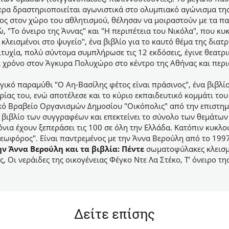
ερα δραστηριοποιείται αγωνιστικά στο ολυμπιακό αγώνισμα της 
οιος στον χώρο του αθλητισμού, θέλησαν να μοιραστούν με τα π
 "Το όνειρο της Άννας" και "Η περιπέτεια του Νικόλα", που κυ
εισμένοι στο ψυγείο", ένα βιβλίο για το καυτό θέμα της διατ
τυχία, πολύ σύντομα συμπλήρωσε τις 12 εκδόσεις, έγινε θεατρ
 χρόνο στον Άγκυρα Πολυχώρο στο κέντρο της Αθήνας και περι
ικό παραμύθι "Ο Αη-Βασίλης φέτος είναι πράσινος", ένα βιβλίο
ρίας του, ενώ αποτέλεσε και το κύριο εκπαιδευτικό κομμάτι τ
κό Βραβείο Οργανισμών Δημοσίου "Οικόπολις" από την επιστημο
ο βιβλίο των συγγραφέων και επεκτείνει το σύνολο των θεμάτω
όνια έχουν ξεπεράσει τις 100 σε όλη την Ελλάδα. Κατόπιν κυκλ
λεωφόρος". Είναι παντρεμένος με την Άννα Βερούλη από το 1997
ην Άννα Βερούλη και τα βιβλία: Πέντε
σωματοφύλακες κλεισμέ
Οι νεράιδες της οικογένειας Φέγκο Ντε Λα Στέκο, Τ’ όνειρο της 
Δείτε επίσης