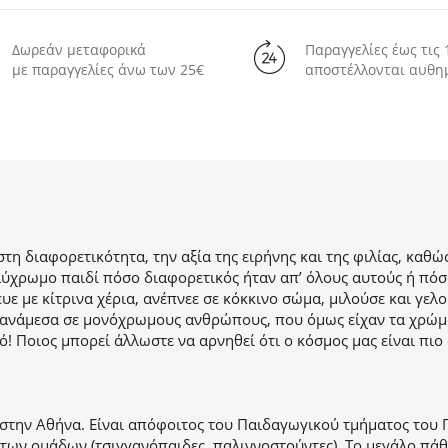
Δωρεάν μεταφορικά
Παραγγελίες έως τις 
με παραγγελίες άνω των 25€
αποστέλλονται αυθη
τη διαφορετικότητα, την αξία της ειρήνης και της φιλίας, καθώ
λύχρωμο παιδί πόσο διαφορετικός ήταν απ’ όλους αυτούς ή πόσο
ευε με κίτρινα χέρια, ανέπνεε σε κόκκινο σώμα, μιλούσε και γε
 ανάμεσα σε μονόχρωμους ανθρώπους, που όμως είχαν τα χρώματ
ό! Ποιος μπορεί άλλωστε να αρνηθεί ότι ο κόσμος μας είναι πιο
στην Αθήνα. Είναι απόφοιτος του Παιδαγωγικού τμήματος του Π
ητων ομάδων (τσιγγανόπαιδες, παλιννοστούντες). Το μεγάλο πάθ