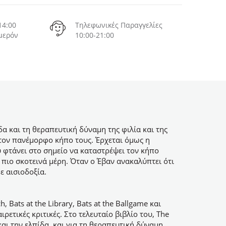
14:00
Τηλεφωνικές Παραγγελίες
μερόν
10:00-21:00
δα και τη θεραπευτική δύναμη της φιλία και της
ι τον πανέμορφο κήπο τους. Έρχεται όμως η
υ φτάνει στο σημείο να καταστρέψει τον κήπο
πιο σκοτεινά μέρη. Όταν ο Έβαν ανακαλύπτει ότι
ε αισιοδοξία.
ch, Bats at the Library, Bats at the Ballgame
και
ρετικές κριτικές. Στo τελευταίο βιβλίο του, The
και την ελπίδα, και για τη θεραπευτική δύναμη