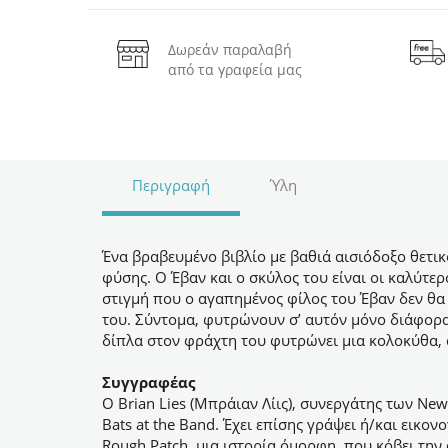
Δωρεάν παραλαβή
από τα γραφεία μας
Περιγραφή
Ύλη
Ένα βραβευμένο βιβλίο με βαθιά αισιόδοξο θετι
φύσης. Ο Έβαν και ο σκύλος του είναι οι καλύτε
στιγμή που ο αγαπημένος φίλος του Έβαν δεν θα 
του. Σύντομα, φυτρώνουν σ’ αυτόν μόνο διάφορα
δίπλα στον φράχτη του φυτρώνει μια κολοκύθα, αρ
Συγγραφέας
Ο
Brian Lies (
Μπράιαν
Λίις
),
συνεργάτης
των
New 
Bats at the Band.
Έχει επίσης γράψει ή/και εικονο
Rough Patch, μια ιστορία όμορφη, που κόβει την 