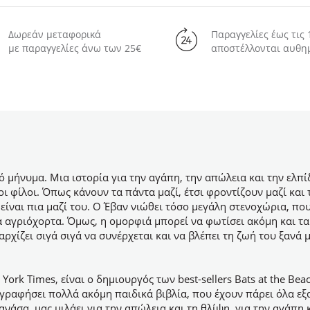
Δωρεάν μεταφορικά
Παραγγελίες έως τις 
με παραγγελίες άνω των 25€
αποστέλλονται αυθη
κό μήνυμα.
Μια ιστορία για την αγάπη, την απώλεια και την ελπί
ροι φίλοι. Όπως κάνουν τα πάντα μαζί, έτσι φροντίζουν μαζί κα
είναι πια μαζί του. Ο Έβαν νιώθει τόσο μεγάλη στενοχώρια, πο
 αγριόχορτα. Όμως, η ομορφιά μπορεί να φωτίσει ακόμη και τα 
χίζει σιγά σιγά να συνέρχεται και να βλέπει τη ζωή του ξανά μ
York Times,
είναι
ο
δημιουργός
των
best-sellers Bats at the Bea
γραφήσει πολλά ακόμη παιδικά βιβλία, που έχουν πάρει όλα εξαι
ανάσα, μας μιλάει για την απώλεια και τη θλίψη, για την αγάπη 