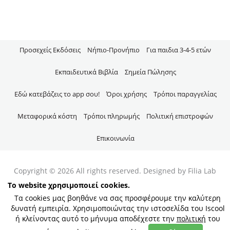
Προσεχείς Εκδόσεις
Νήπιo-Προνήπιο
Για παιδια 3-4-5 ετών
Εκπαιδευτικά Βιβλία
Σημεία Πώλησης
Εδώ κατεβάζεις το app σου!
Όροι χρήσης
Τρόποι παραγγελίας
Μεταφορικά κόστη
Τρόποι πληρωμής
Πολιτική επιστροφών
Επικοινωνία
Copyright © 2026 All rights reserved. Designed by Filia Lab
S.A. & developed by
Advisable
Το website χρησιμοποιεί cookies.
Τα cookies μας βοηθάνε να σας προσφέρουμε την καλύτερη
δυνατή εμπειρία. Χρησιμοποιώντας την ιστοσελίδα του Iscool
ή κλείνοντας αυτό το μήνυμα αποδέχεστε την
πολιτική
του