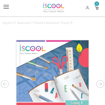
0
Αρχική
Ε' Δημοτικού
Γλώσσα Ε Δημοτικού Τεύχος Β