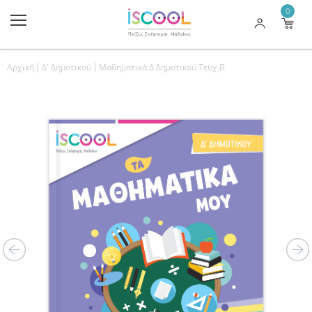
0
Αρχική
Δ' Δημοτικού
Μαθηματικά Δ Δημοτικού Τευχ.Β