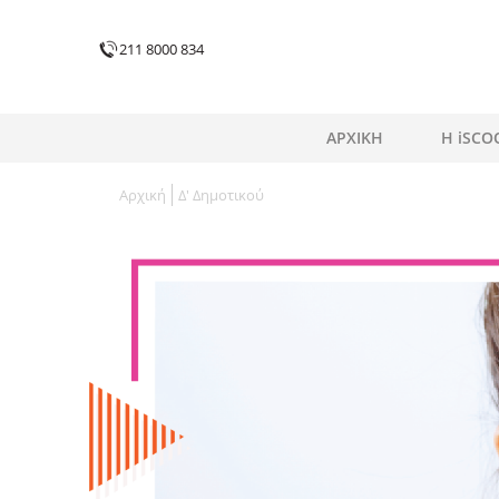
211 8000 834
ΑΡΧΙΚΗ
H iSCO
Αρχική
Δ' Δημοτικού