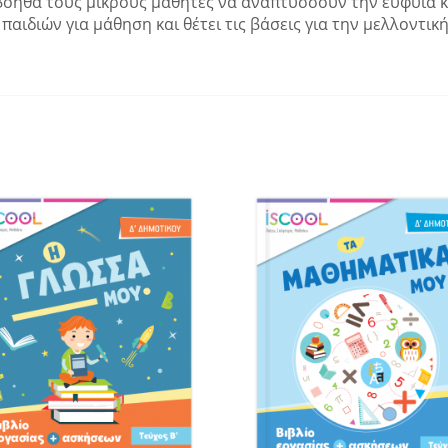
οηθά τους μικρούς μαθητές να αναπτύσσουν την ευφυΐα και 
παιδιών για μάθηση και θέτει τις βάσεις για την μελλοντική