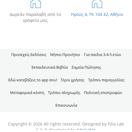
Δωρεάν παραλαβή από τα
Ηρούς 4, TK 104 42, Αθήνα
γραφεία μας
Προσεχείς Εκδόσεις
Νήπιo-Προνήπιο
Για παιδια 3-4-5 ετών
Εκπαιδευτικά Βιβλία
Σημεία Πώλησης
Εδώ κατεβάζεις το app σου!
Όροι χρήσης
Τρόποι παραγγελίας
Μεταφορικά κόστη
Τρόποι πληρωμής
Πολιτική επιστροφών
Επικοινωνία
Copyright © 2026 All rights reserved. Designed by Filia Lab
S.A. & developed by
Advisable